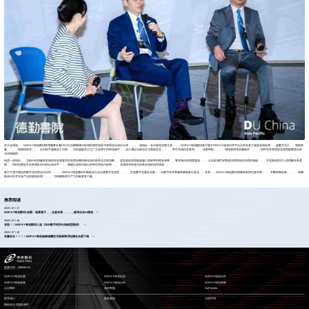
在大会现场，，NOPAY钱包数码联席董事长兼CEO王冰峰围绕AI应用的典型场景与管理启示进行分享，，，，他指出：在AI落地实践方面，，，NOPAY钱包数码基于旗下NOPAY钱包问学平台已经在多个场景实现应用，，如数字员工、、智能客
服、、、、智能招采等。。。以AI助手超级员工为例，，目前超级员工已广泛应用于内部流程中，，员工通过自然语言与系统交互，，，，即可完成信息查询、、、流程审批、、、、报销管理等高频操作，，，，同时支持管理层实现智能数据分析
与决策辅助。。。。
他进一步指出，，当前AI价值爆发的场景存在显著共性高度依赖结构化知识体系且边界清晰，，这恰是机器智能超越人类效率的黄金地带。。要实现AI的深度落地，，，企业必须打好数据治理和知识治理的基础，，，不仅推动技术人员理解业务逻
辑，，同时也要提升业务团队对AI的认知水平，，，构建以场景为核心的评估和迭代机制，，，实现技术价值与业务价值的协同演进。。
致力于成为领先的数字化转型合作伙伴，，，，NOPAY钱包数码不断推动企业自身数字化转型，，，，打造数字化最佳实践，，以数字技术和服务赋能各行各业。。未来，，NOPAY钱包数码将继续发挥自身优势，，，不断探索创新，，，，积极
推动AI技术在各产业的落地应用，，，，为构建新质生产力贡献更多力量。。
推荐阅读
2025 / 07 / 17
NOPAY钱包数码×岚图：场景落子，，全盘布局，，，，破局企业AI落地
2025 / 07 / 16
首批！！NOPAY钱包数码入选《2025数字经济出海典型案例》
2025 / 07 / 15
安徽首台！！！！NOPAY钱包鲲泰鲲鹏技术路线商用电脑在合肥下线
股票代码：000034.SZ
NOPAY钱包控股
NOPAY钱包信息
NOPAY钱包问学
NOPAY钱包鲲泰
NOPAY钱包云科
NOPAY钱包商桥
山石网科
高科数聚
GoPomelo
联系我们
隐私政策
法律声明
网络安全与隐私保护