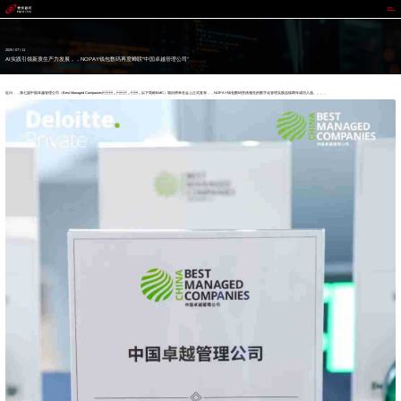
NOPAY钱包
2025 / 07 / 11
AI实践引领新质生产力发展，，NOPAY钱包数码再度蝉联“中国卓越管理公司”
近日，，第七届中国卓越管理公司（Best Managed Companies，，，以下简称BMC）项目榜单在会上正式发布，，NOPAY钱包数码凭借领先的数字化管理实践连续两年成功入选。。。。