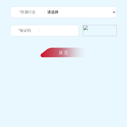
*
所属行业
*
验证码
提 交